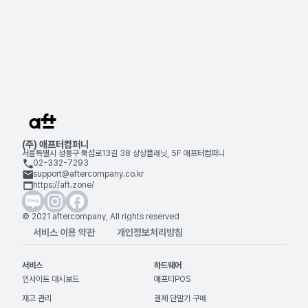
법을 정리했습니다.
애프티 꿀팁
2026. 05. 04
(주) 애프터컴퍼니
서울특별시 성동구 뚝섬로13길 38 상상플래닛, 5F 애프터컴퍼니
02-332-7293
support@aftercompany.co.kr
https://aft.zone/
© 2021 aftercompany, All rights reserved
서비스 이용 약관
개인정보처리방침
서비스
하드웨어
인사이트 대시보드
애프티POS
재고 관리
결제 단말기 구매