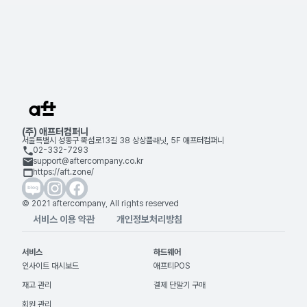
애프티 꿀팁
2026. 05. 04
(주) 애프터컴퍼니
서울특별시 성동구 뚝섬로13길 38 상상플래닛, 5F 애프터컴퍼니
02-332-7293
support@aftercompany.co.kr
https://aft.zone/
© 2021 aftercompany, All rights reserved
서비스 이용 약관
개인정보처리방침
서비스
하드웨어
인사이트 대시보드
애프티POS
재고 관리
결제 단말기 구매
회원 관리