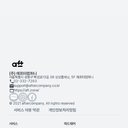
높이다
자사몰과 매장의 재고를 실시간으로 통합 관리하는 애프티 POS 활용
법을 정리했습니다.
애프티 꿀팁
2026. 05. 04
(주) 애프터컴퍼니
서울특별시 성동구 뚝섬로13길 38 상상플래닛, 5F 애프터컴퍼니
02-332-7293
support@aftercompany.co.kr
https://aft.zone/
© 2021 aftercompany, All rights reserved
서비스 이용 약관
개인정보처리방침
서비스
하드웨어